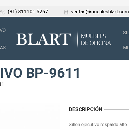
(81) 811101 5267
ventas@mueblesblart.com
IVO
SI
TAS
MO
IVO BP-9611
11
DESCRIPCIÓN
Sillón ejecutivo respaldo alto.