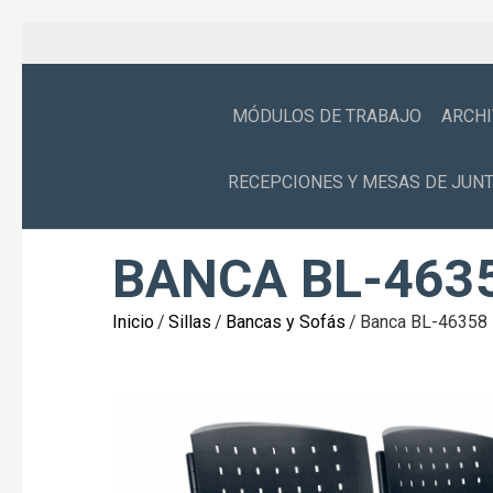
MÓDULOS DE TRABAJO
ARCH
RECEPCIONES Y MESAS DE JUN
BANCA BL-463
Inicio
/
Sillas
/
Bancas y Sofás
/
Banca BL-46358