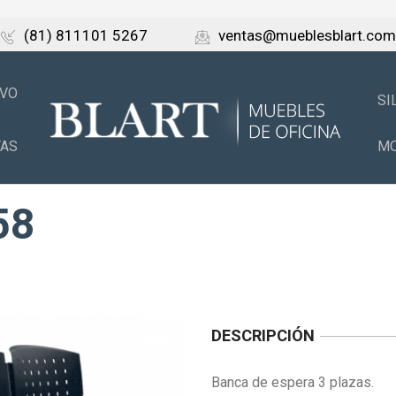
(81) 811101 5267
ventas@mueblesblart.com
IVO
SI
TAS
MO
58
DESCRIPCIÓN
Banca de espera 3 plazas.