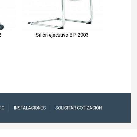
Sillón
2
Sillón ejecutivo BP-2003
VISTA RÁPIDA
TO
INSTALACIONES
SOLICITAR COTIZACIÓN