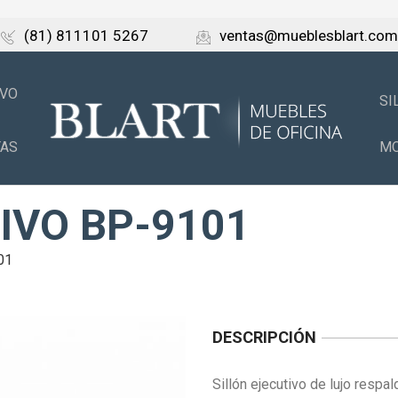
(81) 811101 5267
ventas@mueblesblart.com
IVO
SI
TAS
MO
IVO BP-9101
01
DESCRIPCIÓN
Sillón ejecutivo de lujo respa