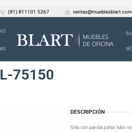
(81) 811101 5267
ventas@mueblesblart.com
IVO
SI
TAS
MO
L-75150
DESCRIPCIÓN
Silla con parrilla patas tubo o