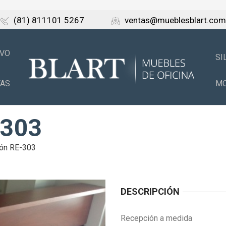
(81) 811101 5267
ventas@mueblesblart.com
IVO
SI
TAS
MO
-303
ón RE-303
DESCRIPCIÓN
Recepción a medida