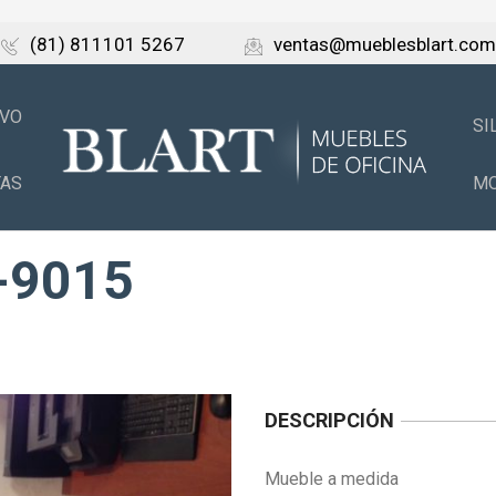
(81) 811101 5267
ventas@mueblesblart.com
IVO
SI
TAS
MO
-9015
DESCRIPCIÓN
Mueble a medida