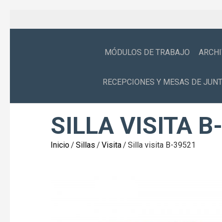
MÓDULOS DE TRABAJO
ARCH
RECEPCIONES Y MESAS DE JUN
SILLA VISITA B
Inicio
/
Sillas
/
Visita
/
Silla visita B-39521