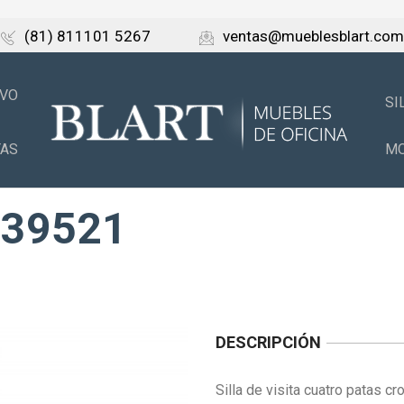
(81) 811101 5267
ventas@mueblesblart.com
IVO
SI
TAS
MO
-39521
DESCRIPCIÓN
Silla de visita cuatro patas c