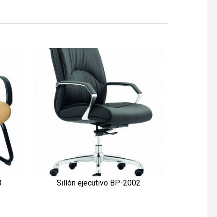
Sillón
3
Sillón ejecutivo BP-2002
VISTA RÁPIDA